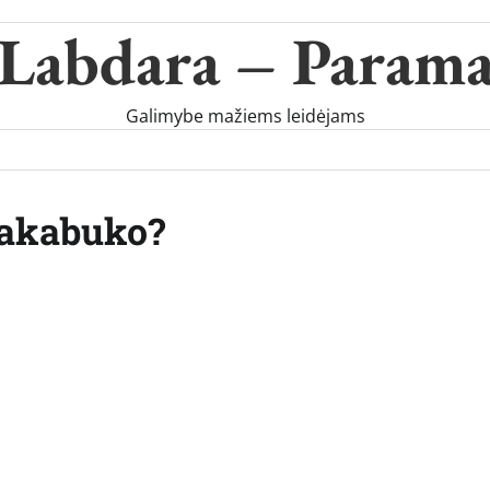
Labdara – Param
Galimybe mažiems leidėjams
 pakabuko?