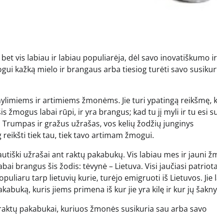
bet vis labiau ir labiau populiarėja, dėl savo inovatiškumo ir
ui kažką mielo ir brangaus arba tiesiog turėti savo susikur
mylimiems ir artimiems žmonėms. Jie turi ypatingą reikšmę, k
s žmogus labai rūpi, ir yra brangus; kad tu jį myli ir tu esi s
 Trumpas ir gražus užrašas, vos kelių žodžių junginys
g reikšti tiek tau, tiek tavo artimam žmogui.
autiški užrašai ant raktų pakabukų. Vis labiau mes ir jauni 
ai brangus šis žodis: tėvynė – Lietuva. Visi jaučiasi patriota
uliaru tarp lietuvių kurie, turėjo emigruoti iš Lietuvos. Jie 
akabuką, kuris jiems primena iš kur jie yra kilę ir kur jų šakny
s raktų pakabukai, kuriuos žmonės susikuria sau arba savo