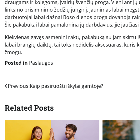
draugams ir kolegoms, įvairių švenčių proga. Vieni ant jų u
linksmo prisiminimo žodžių junginį. Jaunimas labai mėgsta,
darbuotojai labai dažnai Boso dienos proga dovanoja rak
Šie pakabukai labai pamalonina jų darbdavius, jie jaučiasi į
Kiekvienas gavęs asmeninį raktų pakabuką su jam skirtu iš
labai brangių daiktų, tai toks nedidelis aksesuaras, kuris k
žmogų.
Posted in
Paslaugos
Navigacija
Previous:
Kaip pasiruošti iškylai gamtoje?
tarp
Related Posts
įrašų