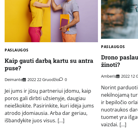
PASLAUGOS
PASLAUGOS
Drono paslau
Kaip gauti darbą kartu su antra
žinoti?
puse?
Amberis
2022 12 
Deimante
2022 22 Gruodžio
0
Norint parduoti
Jei jums ir jūsų partneriui įdomu, kaip
nekilnojamą turt
poros gali dirbti užsienyje, daugiau
ir bepiločio orl
neieškokite. Pasirinkite, kuri idėja jums
nuotraukos daro
atrodo įdomiausia. Arba dar geriau,
tuomet yra išg
išbandykite juos visus. […]
vaizdai. […]