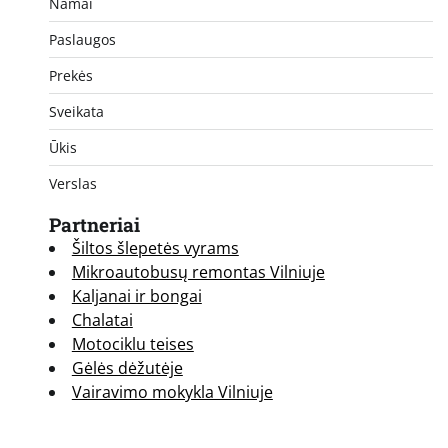
Namai
Paslaugos
Prekės
Sveikata
Ūkis
Verslas
Partneriai
Šiltos šlepetės vyrams
Mikroautobusų remontas Vilniuje
Kaljanai ir bongai
Chalatai
Motociklu teises
Gėlės dėžutėje
Vairavimo mokykla Vilniuje