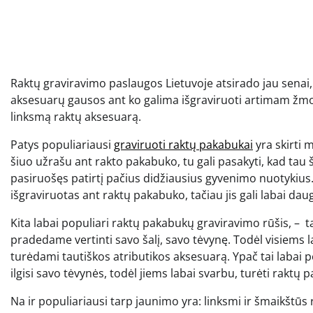
Raktų graviravimo paslaugos Lietuvoje atsirado jau senai, 
aksesuarų gausos ant ko galima išgraviruoti artimam žmog
linksmą raktų aksesuarą.
Patys populiariausi
graviruoti raktų pakabukai
yra skirti 
šiuo užrašu ant rakto pakabuko, tu gali pasakyti, kad tau ši
pasiruošęs patirtį pačius didžiausius gyvenimo nuotykius.
išgraviruotas ant raktų pakabuko, tačiau jis gali labai dau
Kita labai populiari raktų pakabukų graviravimo rūšis, – t
pradedame vertinti savo šalį, savo tėvynę. Todėl visiems lab
turėdami tautiškos atributikos aksesuarą. Ypač tai labai pop
ilgisi savo tėvynės, todėl jiems labai svarbu, turėti raktų p
Na ir populiariausi tarp jaunimo yra: linksmi ir šmaikštū