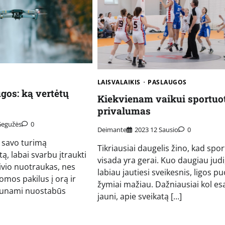
LAISVALAIKIS
PASLAUGOS
gos: ką vertėtų
Kiekvienam vaikui sportuot
privalumas
Gegužės
0
Deimante
2023 12 Sausio
0
 savo turimą
Tikriausiai daugelis žino, kad spor
ą, labai svarbu įtraukti
visada yra gerai. Kuo daugiau judi
aivio nuotraukas, nes
labiau jautiesi sveikesnis, ligos pu
mos pakilus į orą ir
žymiai mažiau. Dažniausiai kol e
aunami nuostabūs
jauni, apie sveikatą […]