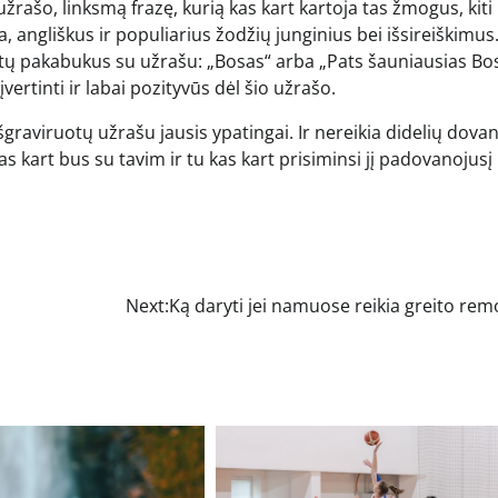
žrašo, linksmą frazę, kurią kas kart kartoja tas žmogus, kiti
 angliškus ir populiarius žodžių junginius bei išsireiškimus.
tų pakabukus su užrašu: „Bosas“ arba „Pats šauniausias Bos
vertinti ir labai pozityvūs dėl šio užrašo.
graviruotų užrašu jausis ypatingai. Ir nereikia didelių dova
as kart bus su tavim ir tu kas kart prisiminsi jį padovanojusį
Next:
Ką daryti jei namuose reikia greito re