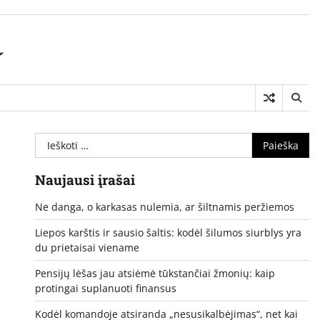
a
Ieškoti:
Naujausi įrašai
Ne danga, o karkasas nulemia, ar šiltnamis peržiemos
Liepos karštis ir sausio šaltis: kodėl šilumos siurblys yra
du prietaisai viename
Pensijų lėšas jau atsiėmė tūkstančiai žmonių: kaip
protingai suplanuoti finansus
Kodėl komandoje atsiranda „nesusikalbėjimas“, net kai