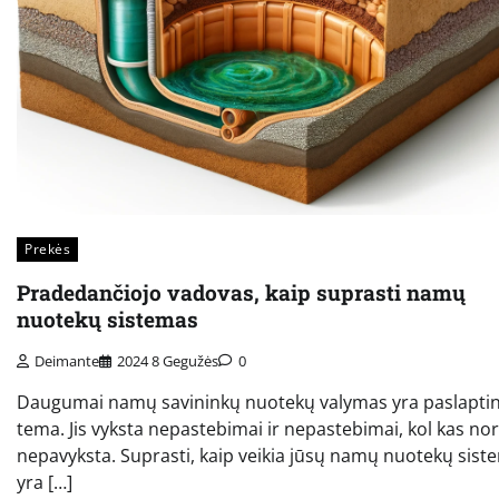
Prekės
Pradedančiojo vadovas, kaip suprasti namų
nuotekų sistemas
Deimante
2024 8 Gegužės
0
Daugumai namų savininkų nuotekų valymas yra paslapti
tema. Jis vyksta nepastebimai ir nepastebimai, kol kas no
nepavyksta. Suprasti, kaip veikia jūsų namų nuotekų sist
yra […]