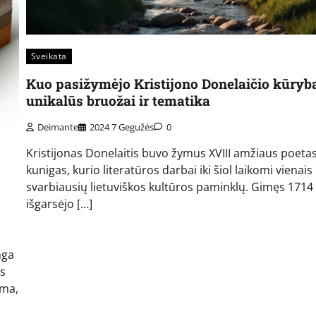
Sveikata
Kuo pasižymėjo Kristijono Donelaičio kūryba
unikalūs bruožai ir tematika
Deimante
2024 7 Gegužės
0
Kristijonas Donelaitis buvo žymus XVIII amžiaus poetas
kunigas, kurio literatūros darbai iki šiol laikomi vienais
svarbiausių lietuviškos kultūros paminklų. Gimęs 1714 m
išgarsėjo […]
nga
rs
ema,