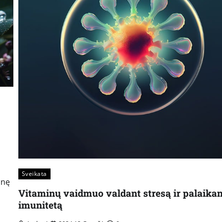
Sveikata
snę
Vitaminų vaidmuo valdant stresą ir palaikan
imunitetą