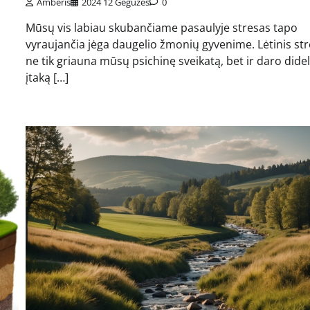
Amberis
2024 12 Gegužės
0
Mūsų vis labiau skubančiame pasaulyje stresas tapo
vyraujančia jėga daugelio žmonių gyvenime. Lėtinis st
ne tik griauna mūsų psichinę sveikatą, bet ir daro dide
įtaką […]