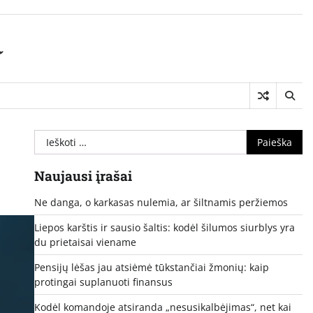
a
Ieškoti:
Naujausi įrašai
Ne danga, o karkasas nulemia, ar šiltnamis peržiemos
Liepos karštis ir sausio šaltis: kodėl šilumos siurblys yra
du prietaisai viename
Pensijų lėšas jau atsiėmė tūkstančiai žmonių: kaip
protingai suplanuoti finansus
Kodėl komandoje atsiranda „nesusikalbėjimas“, net kai