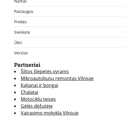
Namai
Paslaugos
Prekės
Sveikata
Ūkis
Verslas
Partneriai
Šiltos šlepetės vyrams
Mikroautobusų remontas Vilniuje
Kaljanai ir bongai
Chalatai
Motociklu teises
Gėlės dėžutėje
Vairavimo mokykla Vilniuje