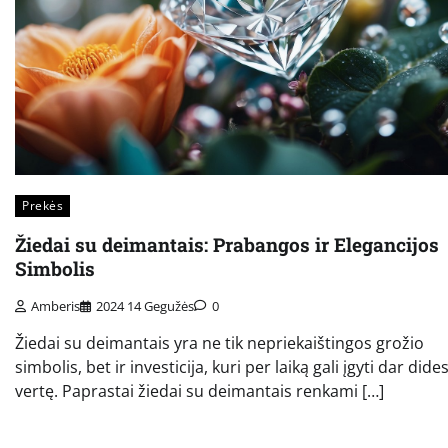
Prekės
Žiedai su deimantais: Prabangos ir Elegancijos
Simbolis
Amberis
2024 14 Gegužės
0
Žiedai su deimantais yra ne tik nepriekaištingos grožio
simbolis, bet ir investicija, kuri per laiką gali įgyti dar dide
vertę. Paprastai žiedai su deimantais renkami […]