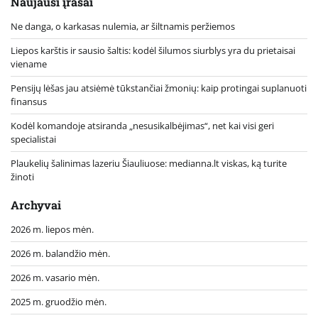
Naujausi įrašai
Ne danga, o karkasas nulemia, ar šiltnamis peržiemos
Liepos karštis ir sausio šaltis: kodėl šilumos siurblys yra du prietaisai
viename
Pensijų lėšas jau atsiėmė tūkstančiai žmonių: kaip protingai suplanuoti
finansus
Kodėl komandoje atsiranda „nesusikalbėjimas“, net kai visi geri
specialistai
Plaukelių šalinimas lazeriu Šiauliuose: medianna.lt viskas, ką turite
žinoti
Archyvai
2026 m. liepos mėn.
2026 m. balandžio mėn.
2026 m. vasario mėn.
2025 m. gruodžio mėn.