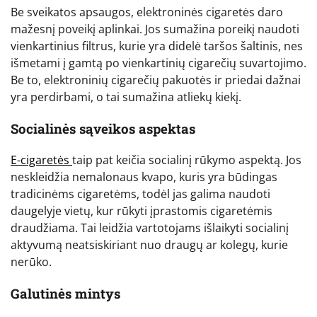
Be sveikatos apsaugos, elektroninės cigaretės daro
mažesnį poveikį aplinkai. Jos sumažina poreikį naudoti
vienkartinius filtrus, kurie yra didelė taršos šaltinis, nes
išmetami į gamtą po vienkartinių cigarečių suvartojimo.
Be to, elektroninių cigarečių pakuotės ir priedai dažnai
yra perdirbami, o tai sumažina atliekų kiekį.
Socialinės sąveikos aspektas
E-cigaretės
taip pat keičia socialinį rūkymo aspektą. Jos
neskleidžia nemalonaus kvapo, kuris yra būdingas
tradicinėms cigaretėms, todėl jas galima naudoti
daugelyje vietų, kur rūkyti įprastomis cigaretėmis
draudžiama. Tai leidžia vartotojams išlaikyti socialinį
aktyvumą neatsiskiriant nuo draugų ar kolegų, kurie
nerūko.
Galutinės mintys