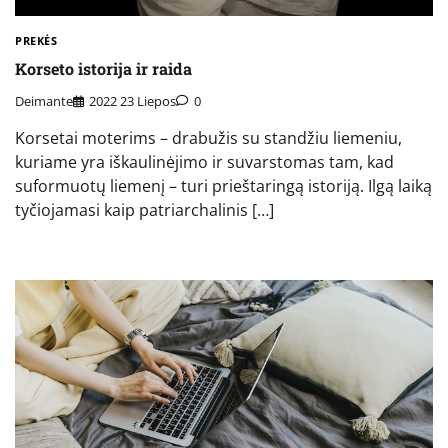
PREKĖS
Korseto istorija ir raida
Deimante
2022 23 Liepos
0
Korsetai moterims – drabužis su standžiu liemeniu,
kuriame yra iškaulinėjimo ir suvarstomas tam, kad
suformuotų liemenį – turi prieštaringą istoriją. Ilgą laiką
tyčiojamasi kaip patriarchalinis […]