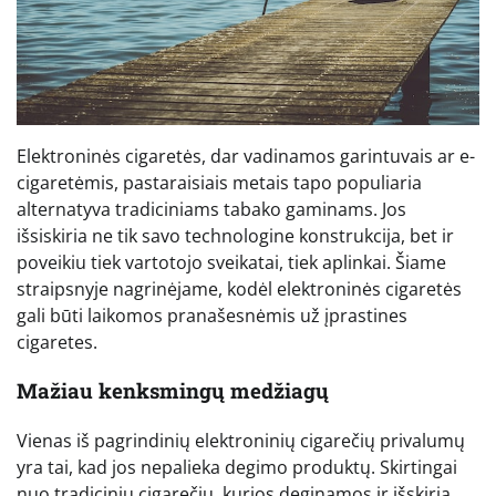
Elektroninės cigaretės, dar vadinamos garintuvais ar e-
cigaretėmis, pastaraisiais metais tapo populiaria
alternatyva tradiciniams tabako gaminams. Jos
išsiskiria ne tik savo technologine konstrukcija, bet ir
poveikiu tiek vartotojo sveikatai, tiek aplinkai. Šiame
straipsnyje nagrinėjame, kodėl elektroninės cigaretės
gali būti laikomos pranašesnėmis už įprastines
cigaretes.
Mažiau kenksmingų medžiagų
Vienas iš pagrindinių elektroninių cigarečių privalumų
yra tai, kad jos nepalieka degimo produktų. Skirtingai
nuo tradicinių cigarečių, kurios deginamos ir išskiria