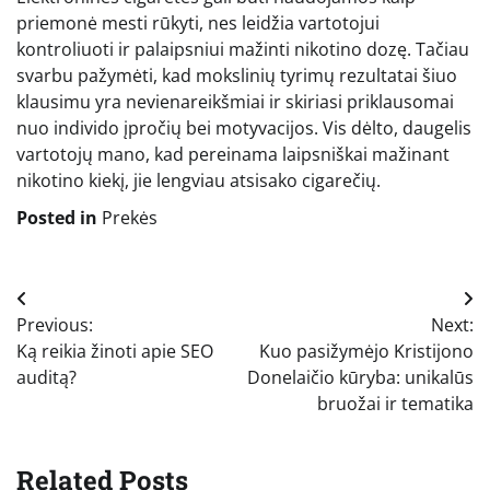
priemonė mesti rūkyti, nes leidžia vartotojui
kontroliuoti ir palaipsniui mažinti nikotino dozę. Tačiau
svarbu pažymėti, kad mokslinių tyrimų rezultatai šiuo
klausimu yra nevienareikšmiai ir skiriasi priklausomai
nuo individo įpročių bei motyvacijos. Vis dėlto, daugelis
vartotojų mano, kad pereinama laipsniškai mažinant
nikotino kiekį, jie lengviau atsisako cigarečių.
Posted in
Prekės
Navigacija
Previous:
Next:
tarp
Ką reikia žinoti apie SEO
Kuo pasižymėjo Kristijono
įrašų
auditą?
Donelaičio kūryba: unikalūs
bruožai ir tematika
Related Posts