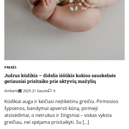
PREKĖS
Judrus kūdikis – didelis iššūkis kokios sauskelnės
geriausiai prisitaiko prie aktyvių mažylių
Amberis
2025 21 Sausio
0
Kūdikiai auga ir keičiasi neįtikėtinu greičiu. Pirmosios
šypsenos, bandymai apversti kūną, pirmieji
atsisėdimai, o netrukus ir žingsniai – viskas vyksta
greičiau, nei spėjama prisitaikyti. Su […]