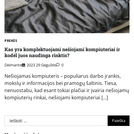
PREKĖS
Kas yra komplektuojami nešiojami kompiuteriai ir
kodėl juos naudinga rinktis?
Deimante
2023 29 Gegužės
0
Nešiojamas kompiuteris – populiarus darbo įrankis,
mokslų ir informacijos bei pramogų šaltinis. Tiesa,
nenuostabu, kad esant tokiai plačiai ir įvairia nešiojamų
kompiuterių rinkai, nešiojami kompiuteriai […]
Ieškoti: