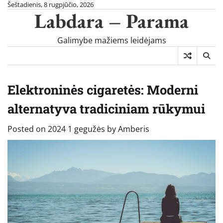
Skip
Šeštadienis, 8 rugpjūčio, 2026
Labdara – Parama
to
content
Galimybe mažiems leidėjams
Elektroninės cigaretės: Moderni
alternatyva tradiciniam rūkymui
Posted on
2024 1 gegužės
by
Amberis