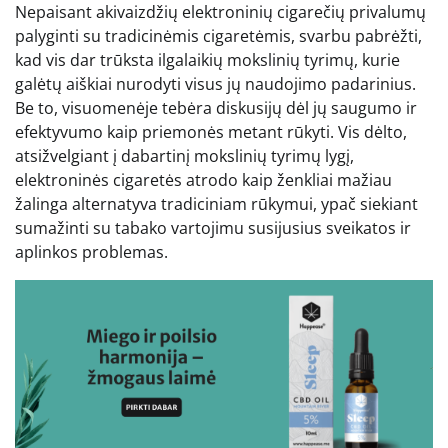
Nepaisant akivaizdžių elektroninių cigarečių privalumų
palyginti su tradicinėmis cigaretėmis, svarbu pabrėžti,
kad vis dar trūksta ilgalaikių mokslinių tyrimų, kurie
galėtų aiškiai nurodyti visus jų naudojimo padarinius.
Be to, visuomenėje tebėra diskusijų dėl jų saugumo ir
efektyvumo kaip priemonės metant rūkyti. Vis dėlto,
atsižvelgiant į dabartinį mokslinių tyrimų lygį,
elektroninės cigaretės atrodo kaip ženkliai mažiau
žalinga alternatyva tradiciniam rūkymui, ypač siekiant
sumažinti su tabako vartojimu susijusius sveikatos ir
aplinkos problemas.