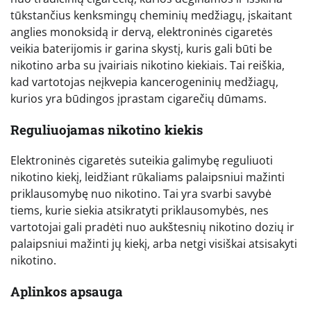
tūkstančius kenksmingų cheminių medžiagų, įskaitant
anglies monoksidą ir dervą, elektroninės cigaretės
veikia baterijomis ir garina skystį, kuris gali būti be
nikotino arba su įvairiais nikotino kiekiais. Tai reiškia,
kad vartotojas neįkvepia kancerogeninių medžiagų,
kurios yra būdingos įprastam cigarečių dūmams.
Reguliuojamas nikotino kiekis
Elektroninės cigaretės suteikia galimybę reguliuoti
nikotino kiekį, leidžiant rūkaliams palaipsniui mažinti
priklausomybę nuo nikotino. Tai yra svarbi savybė
tiems, kurie siekia atsikratyti priklausomybės, nes
vartotojai gali pradėti nuo aukštesnių nikotino dozių ir
palaipsniui mažinti jų kiekį, arba netgi visiškai atsisakyti
nikotino.
Aplinkos apsauga