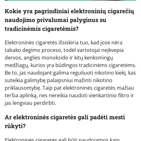
Kokie yra pagrindiniai elektroninių cigarečių
naudojimo privalumai palyginus su
tradicinėmis cigaretėmis?
Elektroninės cigaretės išsiskiria tuo, kad jose nėra
tabako degimo proceso, todėl vartotojai neįkvepia
dervos, anglies monoksido ir kitų kenksmingų
medžiagų, kurios yra būdingos tradicinėms cigaretėms.
Be to, jas naudojant galima reguliuoti nikotino kiekį, kas
suteikia galimybę palaipsniui mažinti nikotino
priklausomybę. Taip pat elektroninės cigaretės mažiau
teršia aplinką, nes nereikia naudoti vienkartinio filtro ir
jas lengviau perdirbti.
Ar elektroninės cigaretės gali padėti mesti
rūkyti?
Elektroninės cigaretės gali būti naudojamos kaip