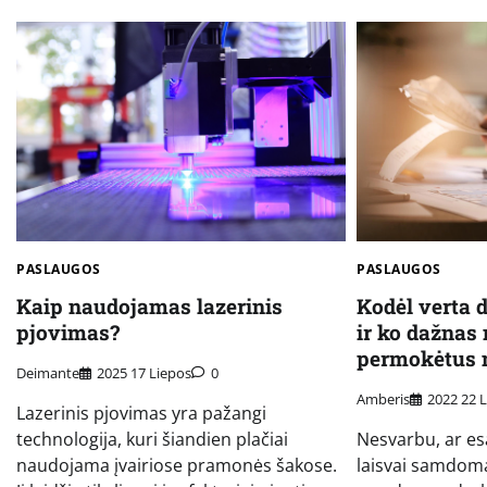
PASLAUGOS
PASLAUGOS
Kaip naudojamas lazerinis
Kodėl verta 
pjovimas?
ir ko dažnas 
permokėtus 
Deimante
2025 17 Liepos
0
Amberis
2022 22 L
Lazerinis pjovimas yra pažangi
technologija, kuri šiandien plačiai
Nesvarbu, ar es
naudojama įvairiose pramonės šakose.
laisvai samdoma