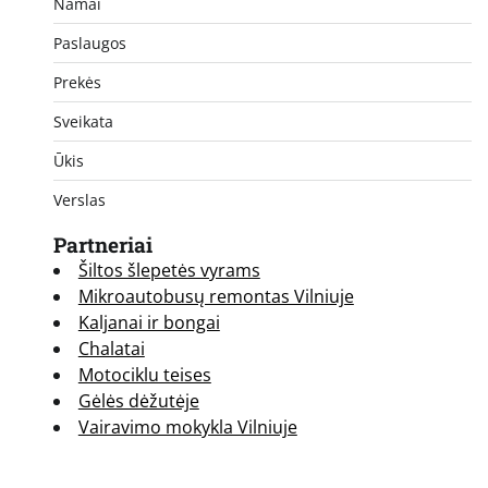
Namai
Paslaugos
Prekės
Sveikata
Ūkis
Verslas
Partneriai
Šiltos šlepetės vyrams
Mikroautobusų remontas Vilniuje
Kaljanai ir bongai
Chalatai
Motociklu teises
Gėlės dėžutėje
Vairavimo mokykla Vilniuje