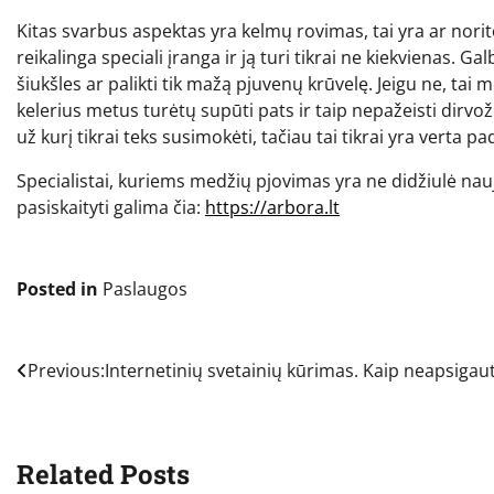
Kitas svarbus aspektas yra kelmų rovimas, tai yra ar norite
reikalinga speciali įranga ir ją turi tikrai ne kiekvienas. Ga
šiukšles ar palikti tik mažą pjuvenų krūvelę. Jeigu ne, ta
kelerius metus turėtų supūti pats ir taip nepažeisti dirv
už kurį tikrai teks susimokėti, tačiau tai tikrai yra verta pa
Specialistai, kuriems medžių pjovimas yra ne didžiulė nauji
pasiskaityti galima čia:
https://arbora.lt
Posted in
Paslaugos
Navigacija
Previous:
Internetinių svetainių kūrimas. Kaip neapsigaut
tarp
įrašų
Related Posts