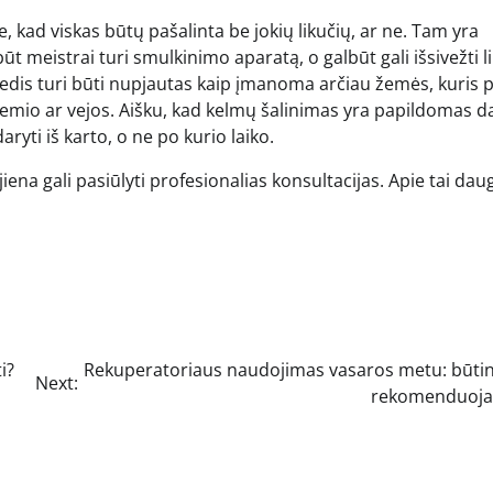
, kad viskas būtų pašalinta be jokių likučių, ar ne. Tam yra
lbūt meistrai turi smulkinimo aparatą, o galbūt gali išsivežti l
i medis turi būti nupjautas kaip įmanoma arčiau žemės, kuris 
ožemio ar vejos. Aišku, kad kelmų šalinimas yra papildomas d
daryti iš karto, o ne po kurio laiko.
ena gali pasiūlyti profesionalias konsultacijas. Apie tai dau
i?
Rekuperatoriaus naudojimas vasaros metu: būtin
Next:
rekomenduoj