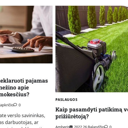
deklaruoti pajamas
nežino apie
mokesčius?
PASLAUGOS
apkričio
0
Kaip pasamdyti patikimą v
ate verslo savininkas,
prižiūrėtoją?
s darbuotojas, ar
Amberis
2022 26 Balandžio
0