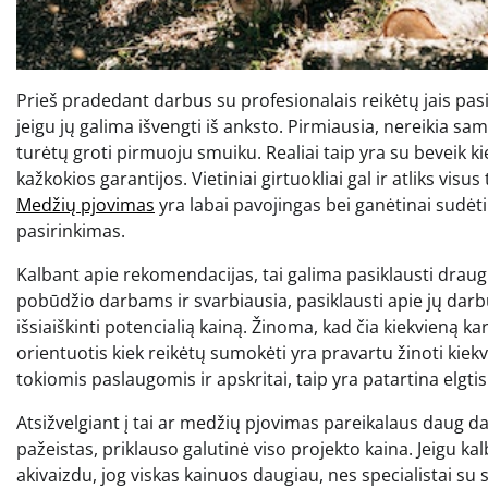
Prieš pradedant darbus su profesionalais reikėtų jais p
jeigu jų galima išvengti iš anksto. Pirmiausia, nereikia sam
turėtų groti pirmuoju smuiku. Realiai taip yra su bevei
kažkokios garantijos. Vietiniai girtuokliai gal ir atliks vis
Medžių pjovimas
yra labai pavojingas bei ganėtinai sudėti
pasirinkimas.
Kalbant apie rekomendacijas, tai galima pasiklausti draug
pobūdžio darbams ir svarbiausia, pasiklausti apie jų darb
išsiaiškinti potencialią kainą. Žinoma, kad čia kiekvieną 
orientuotis kiek reikėtų sumokėti yra pravartu žinoti kie
tokiomis paslaugomis ir apskritai, taip yra patartina elgt
Atsižvelgiant į tai ar medžių pjovimas pareikalaus daug darb
pažeistas, priklauso galutinė viso projekto kaina. Jeigu ka
akivaizdu, jog viskas kainuos daugiau, nes specialistai su