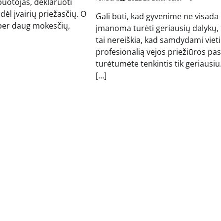
otojas, deklaruoti
ėl įvairių priežasčių. O
Gali būti, kad gyvenime ne visada
per daug mokesčių,
įmanoma turėti geriausių dalykų, 
tai nereiškia, kad samdydami viet
profesionalią vejos priežiūros pa
turėtumėte tenkintis tik geriausiu
[…]