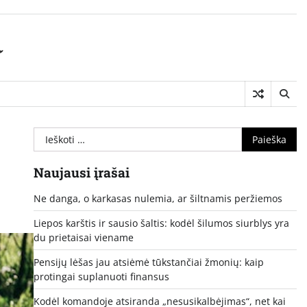
a
Ieškoti:
Naujausi įrašai
Ne danga, o karkasas nulemia, ar šiltnamis peržiemos
Liepos karštis ir sausio šaltis: kodėl šilumos siurblys yra
du prietaisai viename
Pensijų lėšas jau atsiėmė tūkstančiai žmonių: kaip
protingai suplanuoti finansus
Kodėl komandoje atsiranda „nesusikalbėjimas“, net kai