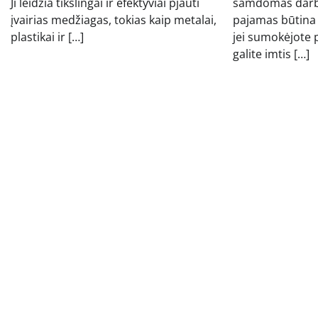
Ji leidžia tikslingai ir efektyviai pjauti
samdomas darbu
įvairias medžiagas, tokias kaip metalai,
pajamas būtina d
plastikai ir […]
jei sumokėjote 
galite imtis […]