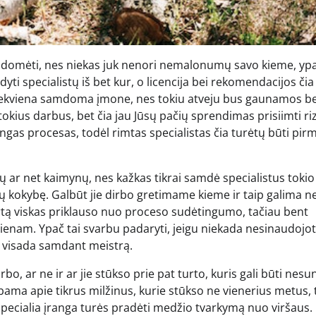
asidomėti, nes niekas juk nenori nemalonumų savo kieme, yp
dyti specialistų iš bet kur, o licencija bei rekomendacijos čia
k kiekviena samdoma įmone, nes tokiu atveju bus gaunamos b
us tokius darbus, bet čia jau Jūsų pačių sprendimas prisiimti riz
ngas procesas, todėl rimtas specialistas čia turėtų būti pir
ų ar net kaimynų, nes kažkas tikrai samdė specialistus tokio
ų kokybę. Galbūt jie dirbo gretimame kieme ir taip galima n
kartą viskas priklauso nuo proceso sudėtingumo, tačiau bent
kvienam. Ypač tai svarbu padaryti, jeigu niekada nesinaudojo
is visada samdant meistrą.
o, ar ne ir ar jie stūkso prie pat turto, kuris gali būti nesun
lbama apie tikrus milžinus, kurie stūkso ne vienerius metus, 
 specialia įranga turės pradėti medžio tvarkymą nuo viršaus.