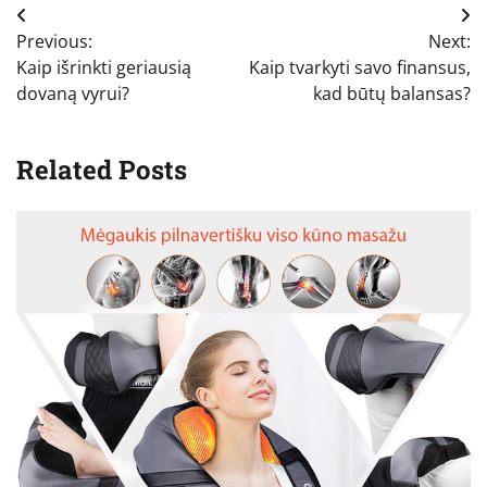
Navigacija
Previous:
Next:
tarp
Kaip išrinkti geriausią
Kaip tvarkyti savo finansus,
įrašų
dovaną vyrui?
kad būtų balansas?
Related Posts