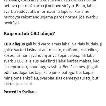
kapsulės, tokiu atveju būsite tikri, kad dienos norma
nebuvo per maža arba ji nebuvo viršyta. Be to, labai
svarbu vadovautis informaciniu lapeliu, kuriame
nurodyta rekomenduojama paros norma, jos svarbu
neviršyti.
Kaip vartoti CBD aliejų?
CBD aliejus
gali būti vartojamas labai įvairiais būdais. Jį
galite vartoti lašinant ant maisto, maišant į kokteilius,
košes, lašinant į vandenį ar vartojant vieną. Tik labai
svarbu CBD aliejaus nelašinti į labai karštą maistą, kad
jis neprarastų naudingų savybių. Bet iš esmės, jis gali
būti naudojamas taip, kaip jums patogu. Bet kaip ir
minėjome anksčiau, svarbiausias dėmesys turėtų būti
skirtas jo kiekiui.
Posted in
Sveikata