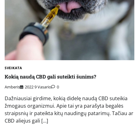
SVEIKATA
Kokią naudą CBD gali suteikti šunims?
Amberis
2022 9 Vasario
0
Dažniausiai girdime, kokią didelę naudą CBD suteikia
žmogaus organizmui. Apie tai yra parašyta begalės
straipsnių ir pateikta kitų naudingų patarimų. Tačiau ar
CBD aliejus gali […]