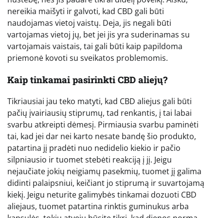
nereikia maišyti ir galvoti, kad CBD gali būti
naudojamas vietoj vaistų. Deja, jis negali būti
vartojamas vietoj jų, bet jei jis yra suderinamas su
vartojamais vaistais, tai gali būti kaip papildoma
priemonė kovoti su sveikatos problemomis.
Kaip tinkamai pasirinkti CBD aliejų?
Tikriausiai jau teko matyti, kad CBD aliejus gali būti
pačių įvairiausių stiprumų, tad renkantis, į tai labai
svarbu atkreipti dėmesį. Pirmiausia svarbu paminėti
tai, kad jei dar nei karto nesate bandę šio produkto,
patartina jį pradėti nuo nedidelio kiekio ir pačio
silpniausio ir tuomet stebėti reakciją į jį. Jeigu
nejaučiate jokių neigiamų pasekmių, tuomet jį galima
didinti palaipsniui, keičiant jo stiprumą ir suvartojamą
kiekį. Jeigu neturite galimybės tinkamai dozuoti CBD
aliejaus, tuomet patartina rinktis guminukus arba