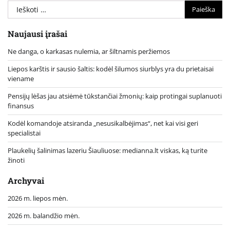
Ieškoti:
Naujausi įrašai
Ne danga, o karkasas nulemia, ar šiltnamis peržiemos
Liepos karštis ir sausio šaltis: kodėl šilumos siurblys yra du prietaisai
viename
Pensijų lėšas jau atsiėmė tūkstančiai žmonių: kaip protingai suplanuoti
finansus
Kodėl komandoje atsiranda „nesusikalbėjimas“, net kai visi geri
specialistai
Plaukelių šalinimas lazeriu Šiauliuose: medianna.lt viskas, ką turite
žinoti
Archyvai
2026 m. liepos mėn.
2026 m. balandžio mėn.