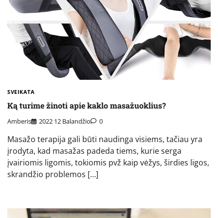
SVEIKATA
Ką turime žinoti apie kaklo masažuoklius?
Amberis
2022 12 Balandžio
0
Masažo terapija gali būti naudinga visiems, tačiau yra
įrodyta, kad masažas padeda tiems, kurie serga
įvairiomis ligomis, tokiomis pvž kaip vėžys, širdies ligos,
skrandžio problemos […]