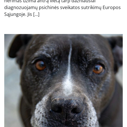
nerimas užima antrą vietą tarp dažniausiai
diagnozuojamų psichinės sveikatos sutrikimų Europos
Sąjungoje. Jis […]