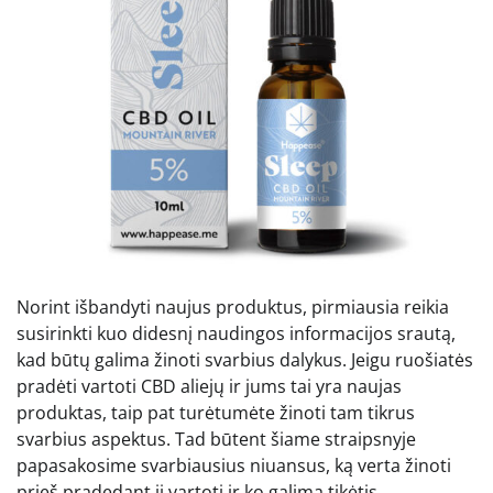
Norint išbandyti naujus produktus, pirmiausia reikia
susirinkti kuo didesnį naudingos informacijos srautą,
kad būtų galima žinoti svarbius dalykus. Jeigu ruošiatės
pradėti vartoti CBD aliejų ir jums tai yra naujas
produktas, taip pat turėtumėte žinoti tam tikrus
svarbius aspektus. Tad būtent šiame straipsnyje
papasakosime svarbiausius niuansus, ką verta žinoti
prieš pradedant jį vartoti ir ko galima tikėtis.