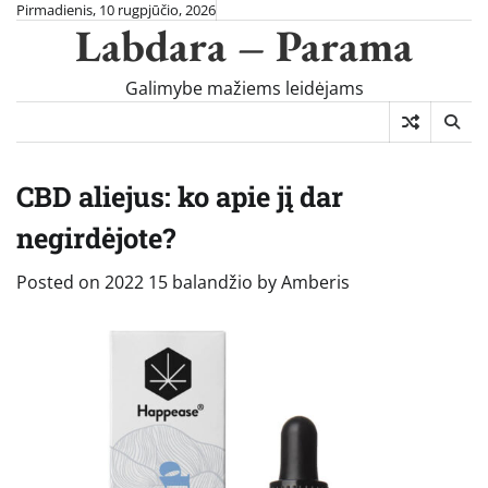
Skip
Pirmadienis, 10 rugpjūčio, 2026
Labdara – Parama
to
content
Galimybe mažiems leidėjams
CBD aliejus: ko apie jį dar
negirdėjote?
Posted on
2022 15 balandžio
by
Amberis