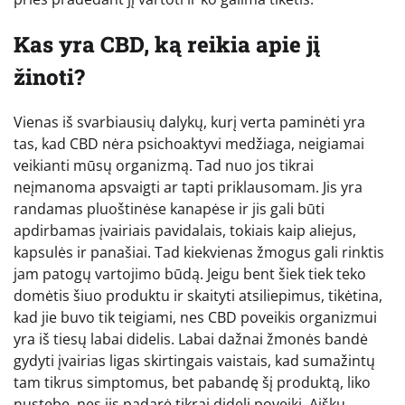
Kas yra CBD, ką reikia apie jį
žinoti?
Vienas iš svarbiausių dalykų, kurį verta paminėti yra
tas, kad CBD nėra psichoaktyvi medžiaga, neigiamai
veikianti mūsų organizmą. Tad nuo jos tikrai
neįmanoma apsvaigti ar tapti priklausomam. Jis yra
randamas pluoštinėse kanapėse ir jis gali būti
apdirbamas įvairiais pavidalais, tokiais kaip aliejus,
kapsulės ir panašiai. Tad kiekvienas žmogus gali rinktis
jam patogų vartojimo būdą. Jeigu bent šiek tiek teko
domėtis šiuo produktu ir skaityti atsiliepimus, tikėtina,
kad jie buvo tik teigiami, nes CBD poveikis organizmui
yra iš tiesų labai didelis. Labai dažnai žmonės bandė
gydyti įvairias ligas skirtingais vaistais, kad sumažintų
tam tikrus simptomus, bet pabandę šį produktą, liko
nustebę, nes jis padarė tikrai didelį poveikį. Aišku,