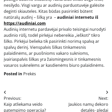
nesilydo. Visgi vargu ar audinių parduotuvėje galėsite
deginti skiauteles. Kitas būdas pasirinkti būtent
natūralų audinį – šilką yra –
audiniai internetu iš
https://audiniai.com
Audinių internetu pardavėjai privalo teisingai nurodyti
audinio rūšį, todėl pirkėjui nebereikia „ieškoti“ tikro
šilko. Pirkėjui belieka tik pasirinkti norimą spalvą ar
spalvų derinį. Vienspalvis šilkas tinkamesnis
palaidinėms, ar puošnioms vakaro suknioms,
įvairiaspalvis šilkas yra žaismingesnis ir tinkamesnis
vasaros suknelėms ar kasdienėms biuro palaidinėms.
Posted in
Prekės
Navigacija
Previous:
Next:
tarp
Kaip atliekama veido
Jaukios namų dekoro
įrašų
patempimo operacija?
detalės- pledai