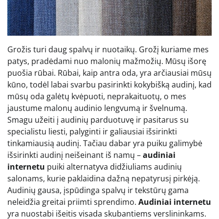
Grožis turi daug spalvų ir nuotaikų. Grožį kuriame mes
patys, pradėdami nuo malonių mažmožių. Mūsų išorę
puošia rūbai. Rūbai, kaip antra oda, yra arčiausiai mūsų
kūno, todėl labai svarbu pasirinkti kokybišką audinį, kad
mūsų oda galėtų kvėpuoti, neprakaituotų, o mes
jaustume malonų audinio lengvumą ir švelnumą.
Smagu užeiti į audinių parduotuvę ir pasitarus su
specialistu liesti, palyginti ir galiausiai išsirinkti
tinkamiausią audinį. Tačiau dabar yra puiku galimybė
išsirinkti audinį neišeinant iš namų –
audiniai
internetu
puiki alternatyva didžiuliams audinių
salonams, kurie paklaidina dažną nepatyrusį pirkėją.
Audinių gausa, įspūdinga spalvų ir tekstūrų gama
neleidžia greitai priimti sprendimo.
Audiniai internetu
yra nuostabi išeitis visada skubantiems verslininkams.