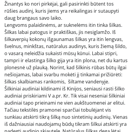
Žinantys ko nori pirkėjai, gali pasirinkti būtent tos
rūšies audinį, kuris jiems yra reikalingas ir sutaupyti
daug brangaus savo laiko.
Lengvoms palaidinėms, ar suknelėms itin tinka šilkas.
Šilkas labai patogus ir praktiškas, jis nesiglamžo. Iš
šilkaverpių kokonų išgaunamas šilkas yra itin lengvas,
švelnus, minkštas, natūralus audinys, kuris žiemą šildo,
o vasarą neleidžia sukaisti mūsų kūnui. Labai stipri,
tampri ir elastinga šilko gija yra itin plona, net du kartus
plonesnė už plauką. Norint, kad šilkinis rūbas būtų ilgai
nešiojamas, labai svarbu mokėti jį tinkamai prižiūrėti:
šilkas skalbiamas rankomis, šiltame vandenyje.
Šilkiniai audiniai kildinami iš Kinijos, seniausi rasti šilko
audiniai priskiriami V a.pr. Kr. Tik visai neseniai šilkiniai
audiniai tapo prieinami ne vien aukštuomenei ar elitui.
Tačiau tekstilės pramonei sparčiai tobulėjant vis
sunkiau atskirti tikrą šilką nuo sintetinių audinių. Vienas
iš dažniausiai naudojamų būdų tikram šilkui atskirti yra
padegti audinio skiautelę. Natūralus šilkas dega lėtai,