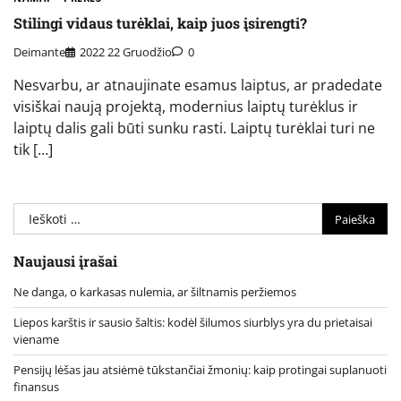
Stilingi vidaus turėklai, kaip juos įsirengti?
Deimante
2022 22 Gruodžio
0
Nesvarbu, ar atnaujinate esamus laiptus, ar pradedate
visiškai naują projektą, modernius laiptų turėklus ir
laiptų dalis gali būti sunku rasti. Laiptų turėklai turi ne
tik […]
Ieškoti:
Naujausi įrašai
Ne danga, o karkasas nulemia, ar šiltnamis peržiemos
Liepos karštis ir sausio šaltis: kodėl šilumos siurblys yra du prietaisai
viename
Pensijų lėšas jau atsiėmė tūkstančiai žmonių: kaip protingai suplanuoti
finansus