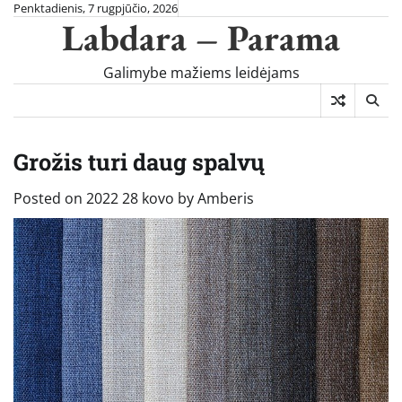
Skip
Penktadienis, 7 rugpjūčio, 2026
Labdara – Parama
to
content
Galimybe mažiems leidėjams
Grožis turi daug spalvų
Posted on
2022 28 kovo
by
Amberis