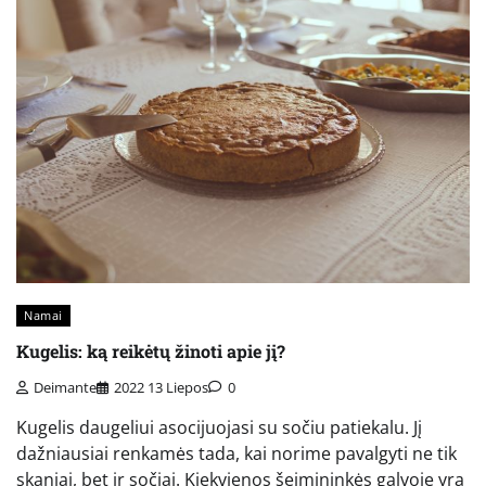
Namai
Kugelis: ką reikėtų žinoti apie jį?
Deimante
2022 13 Liepos
0
Kugelis daugeliui asocijuojasi su sočiu patiekalu. Jį
dažniausiai renkamės tada, kai norime pavalgyti ne tik
skaniai, bet ir sočiai. Kiekvienos šeimininkės galvoje yra