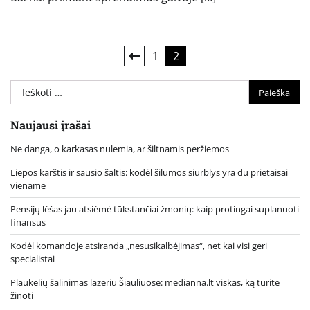
Įrašų
1
2
puslapiavimas
Ieškoti:
Naujausi įrašai
Ne danga, o karkasas nulemia, ar šiltnamis peržiemos
Liepos karštis ir sausio šaltis: kodėl šilumos siurblys yra du prietaisai
viename
Pensijų lėšas jau atsiėmė tūkstančiai žmonių: kaip protingai suplanuoti
finansus
Kodėl komandoje atsiranda „nesusikalbėjimas“, net kai visi geri
specialistai
Plaukelių šalinimas lazeriu Šiauliuose: medianna.lt viskas, ką turite
žinoti