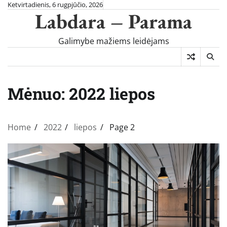
Skip
Ketvirtadienis, 6 rugpjūčio, 2026
Labdara – Parama
to
content
Galimybe mažiems leidėjams
Mėnuo:
2022 liepos
Home
2022
liepos
Page 2