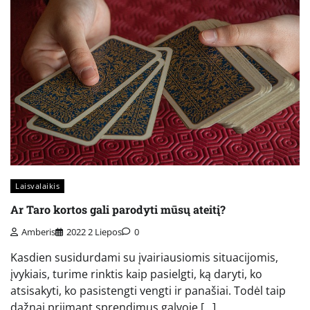
Laisvalaikis
Ar Taro kortos gali parodyti mūsų ateitį?
Amberis
2022 2 Liepos
0
Kasdien susidurdami su įvairiausiomis situacijomis,
įvykiais, turime rinktis kaip pasielgti, ką daryti, ko
atsisakyti, ko pasistengti vengti ir panašiai. Todėl taip
dažnai priimant sprendimus galvoje […]