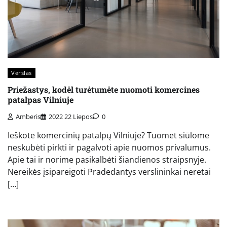
Verslas
Priežastys, kodėl turėtumėte nuomoti komercines
patalpas Vilniuje
Amberis
2022 22 Liepos
0
Ieškote komercinių patalpų Vilniuje? Tuomet siūlome
neskubėti pirkti ir pagalvoti apie nuomos privalumus.
Apie tai ir norime pasikalbėti šiandienos straipsnyje.
Nereikės įsipareigoti Pradedantys verslininkai neretai
[…]